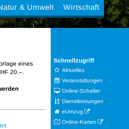
Natur & Umwelt
Wirtschaft
Schnellzugriff
orlage eines
Aktuelles
CHF 20.–.
Veranstaltungen
 werden
Online-Schalter
Dienstleistungen
eUmzug
Online-Karten
amt