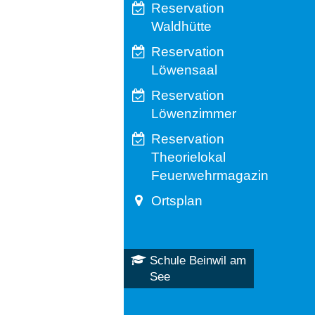
Reservation
Waldhütte
Reservation
Löwensaal
Reservation
Löwenzimmer
Reservation
Theorielokal
Feuerwehrmagazin
Ortsplan
Schule Beinwil am
See