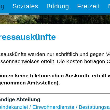
ng
Soziales
Bildung
Freizeit
ressauskünfte
sauskünfte werden nur schriftlich und gegen V
essennachweises erteilt. Die Kosten betragen 
nnen keine telefonischen Auskünfte erteilt
genommen Amtsstellen).
ändige Abteilung
ndekanzlei / Einwohnerdienste / Bestattungs