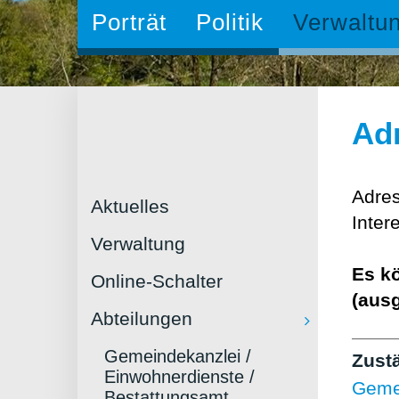
Porträt
Politik
Verwaltu
Ad
Adres
Aktuelles
Inter
Verwaltung
Es kö
Online-Schalter
(aus
Abteilungen
Gemeindekanzlei /
Zust
Einwohnerdienste /
Gemei
Bestattungsamt