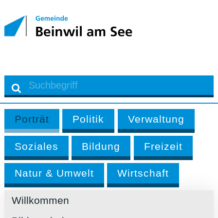
Porträt
Politik
Verwaltung
Soziales
Bildung
Freizeit
Natur & Umwelt
Wirtschaft
Willkommen