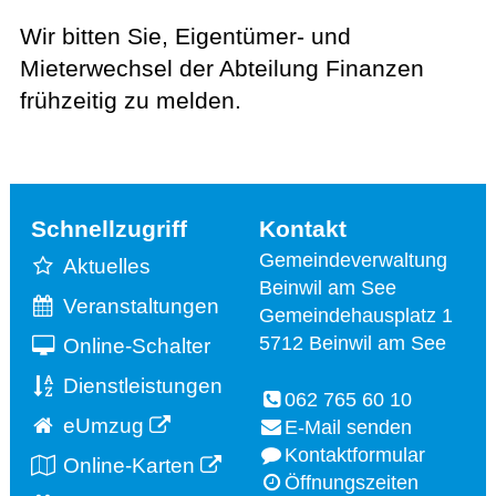
Wir bitten Sie, Eigentümer- und
Mieterwechsel der Abteilung Finanzen
frühzeitig zu melden.
Schnellzugriff
Kontakt
Gemeindeverwaltung
Aktuelles
Beinwil am See
Veranstaltungen
Gemeindehausplatz 1
5712 Beinwil am See
Online-Schalter
Dienstleistungen
062 765 60 10
eUmzug
E-Mail senden
Kontaktformular
Online-Karten
Öffnungszeiten