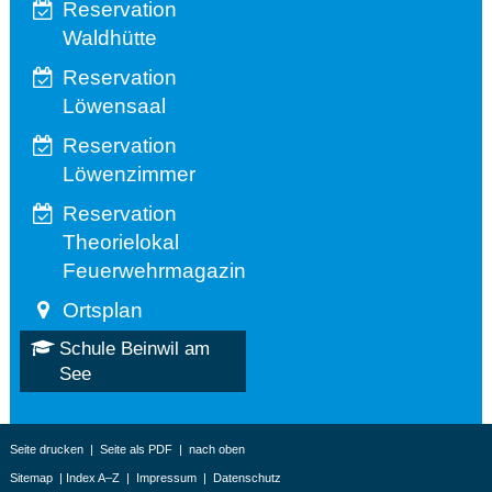
Reservation
Waldhütte
Reservation
Löwensaal
Reservation
Löwenzimmer
Reservation
Theorielokal
Feuerwehrmagazin
Ortsplan
Schule Beinwil am
See
Seite drucken
|
Seite als PDF
|
nach oben
Sitemap
|
Index A–Z
|
Impressum
|
Datenschutz