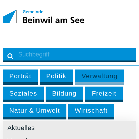
Porträt
Politik
Verwaltung
Soziales
Bildung
Freizeit
Natur & Umwelt
Wirtschaft
Aktuelles