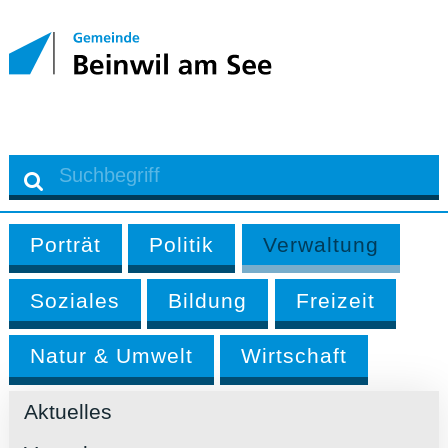
Porträt
Politik
Verwaltung
Soziales
Bildung
Freizeit
Natur & Umwelt
Wirtschaft
Aktuelles