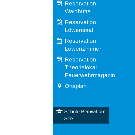
Reservation
Waldhütte
Reservation
Löwensaal
Reservation
Löwenzimmer
Reservation
Theorielokal
Feuerwehrmagazin
Ortsplan
Schule Beinwil am
See