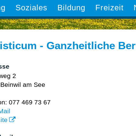
ng
Soziales
Bildung
Freizeit
isticum - Ganzheitliche Be
sse
weg 2
Beinwil am See
on: 077 469 73 67
Mail
ite