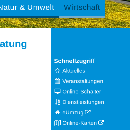
Natur & Umwelt
Wirtschaft
ratung
Schnellzugriff
Aktuelles
Veranstaltungen
Online-Schalter
Dienstleistungen
eUmzug
Online-Karten