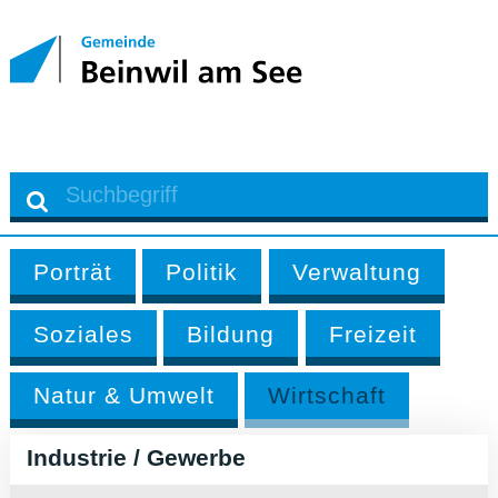
Porträt
Politik
Verwaltung
Soziales
Bildung
Freizeit
Natur & Umwelt
Wirtschaft
Industrie / Gewerbe