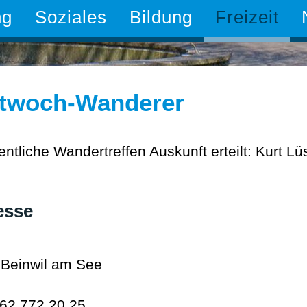
ng
Soziales
Bildung
Freizeit
ttwoch-Wanderer
ntliche Wandertreffen Auskunft erteilt: Kurt L
5
esse
Beinwil am See
62 772 20 25