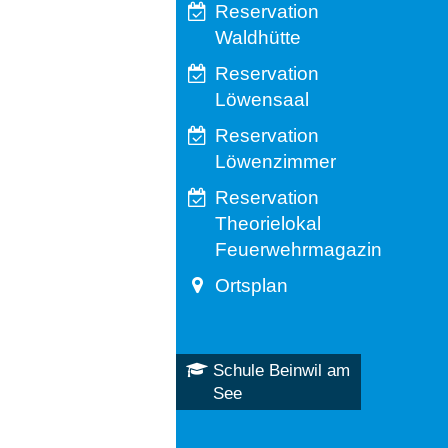
Reservation
Waldhütte
Reservation
Löwensaal
Reservation
Löwenzimmer
Reservation
Theorielokal
Feuerwehrmagazin
Ortsplan
Schule Beinwil am
See