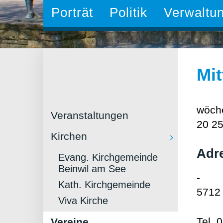
Porträt
Politik
Verwaltu
Mi
wöche
Veranstaltungen
20 2
Kirchen
Adr
Evang. Kirchgemeinde
Beinwil am See
-
Kath. Kirchgemeinde
5712 
Viva Kirche
Tel.
0
Vereine